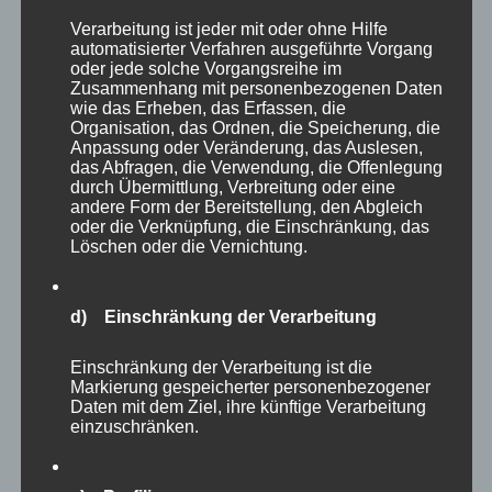
Verarbeitung ist jeder mit oder ohne Hilfe
automatisierter Verfahren ausgeführte Vorgang
CURA SPORT
oder jede solche Vorgangsreihe im
Zusammenhang mit personenbezogenen Daten
BRONCHIOSOL
wie das Erheben, das Erfassen, die
Organisation, das Ordnen, die Speicherung, die
48,15
€
Enthält 7% Mehrwertsteuer
zzgl.
Versand
Anpassung oder Veränderung, das Auslesen,
das Abfragen, die Verwendung, die Offenlegung
Lieferzeit: sofort lieferbar
durch Übermittlung, Verbreitung oder eine
andere Form der Bereitstellung, den Abgleich
oder die Verknüpfung, die Einschränkung, das
Löschen oder die Vernichtung.
In den Warenkorb
Details
d) Einschränkung der Verarbeitung
Einschränkung der Verarbeitung ist die
Markierung gespeicherter personenbezogener
Daten mit dem Ziel, ihre künftige Verarbeitung
einzuschränken.