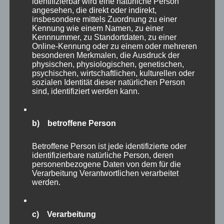
identifizierbar wird eine natürliche Person
11,90
€
Enthält 19% MwSt.
zzgl.
Versand
angesehen, die direkt oder indirekt,
Lieferzeit: sofort lieferbar
insbesondere mittels Zuordnung zu einer
Kennung wie einem Namen, zu einer
Kennnummer, zu Standortdaten, zu einer
Online-Kennung oder zu einem oder mehreren
In den Warenkorb
Details
besonderen Merkmalen, die Ausdruck der
physischen, physiologischen, genetischen,
psychischen, wirtschaftlichen, kulturellen oder
sozialen Identität dieser natürlichen Person
sind, identifiziert werden kann.
b) betroffene Person
Betroffene Person ist jede identifizierte oder
identifizierbare natürliche Person, deren
personenbezogene Daten von dem für die
Verarbeitung Verantwortlichen verarbeitet
werden.
c) Verarbeitung