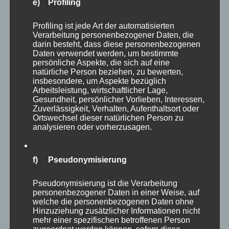
e) Profiling
Profiling ist jede Art der automatisierten
Verarbeitung personenbezogener Daten, die
darin besteht, dass diese personenbezogenen
Daten verwendet werden, um bestimmte
persönliche Aspekte, die sich auf eine
natürliche Person beziehen, zu bewerten,
insbesondere, um Aspekte bezüglich
Arbeitsleistung, wirtschaftlicher Lage,
CURA SPORT CLEAR LEG
Gesundheit, persönlicher Vorlieben, Interessen,
Zuverlässigkeit, Verhalten, Aufenthaltsort oder
19,87
€
Enthält 19% MwSt.
zzgl.
Versand
Ortswechsel dieser natürlichen Person zu
Lieferzeit: sofort lieferbar
analysieren oder vorherzusagen.
f) Pseudonymisierung
In den Warenkorb
Details
Pseudonymisierung ist die Verarbeitung
personenbezogener Daten in einer Weise, auf
welche die personenbezogenen Daten ohne
Hinzuziehung zusätzlicher Informationen nicht
mehr einer spezifischen betroffenen Person