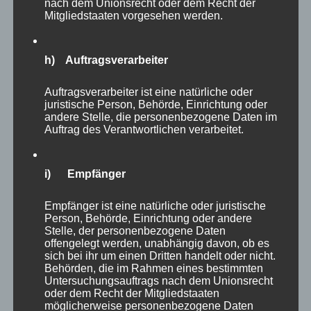
nach dem Unionsrecht oder dem Recht der
Mitgliedstaaten vorgesehen werden.
h) Auftragsverarbeiter
Auftragsverarbeiter ist eine natürliche oder
juristische Person, Behörde, Einrichtung oder
andere Stelle, die personenbezogene Daten im
Auftrag des Verantwortlichen verarbeitet.
i) Empfänger
Empfänger ist eine natürliche oder juristische
Person, Behörde, Einrichtung oder andere
Stelle, der personenbezogene Daten
offengelegt werden, unabhängig davon, ob es
sich bei ihr um einen Dritten handelt oder nicht.
CURA SPORT DOBLOCK
Behörden, die im Rahmen eines bestimmten
46,20
€
Untersuchungsauftrags nach dem Unionsrecht
Enthält 7% Mehrwertsteuer
zzgl.
Versand
oder dem Recht der Mitgliedstaaten
Lieferzeit: sofort lieferbar
möglicherweise personenbezogene Daten