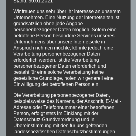
Stand: 30.01.2021
Wir freuen uns sehr über Ihr Interesse an unserem
Unternehmen. Eine Nutzung der Internetseiten ist
grundsätzlich ohne jede Angabe
personenbezogener Daten möglich. Sofern eine
betroffene Person besondere Services unseres
Unternehmens über unsere Internetseite in
Anspruch nehmen möchte, könnte jedoch eine
Verarbeitung personenbezogener Daten
erforderlich werden. Ist die Verarbeitung
CURA SPORT ARTHRO
personenbezogener Daten erforderlich und
STAR PLUS
besteht für eine solche Verarbeitung keine
gesetzliche Grundlage, holen wir generell eine
55,58
€
Enthält 7% Mehrwertsteuer
zzgl.
Versand
Einwilligung der betroffenen Person ein.
Lieferzeit: sofort lieferbar
Die Verarbeitung personenbezogener Daten,
beispielsweise des Namens, der Anschrift, E-Mail-
Adresse oder Telefonnummer einer betroffenen
In den Warenkorb
Details
Person, erfolgt stets im Einklang mit der
Datenschutz-Grundverordnung und in
Übereinstimmung mit den für uns geltenden
landesspezifischen Datenschutzbestimmungen.