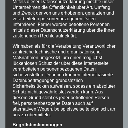
Mittels dieser Datenschutzerklärung möchte unser
Unternehmen die Öffentlichkeit über Art, Umfang
und Zweck der von uns erhobenen, genutzten und
verarbeiteten personenbezogenen Daten
informieren. Ferner werden betroffene Personen
mittels dieser Datenschutzerklärung über die ihnen
zustehenden Rechte aufgeklärt.
Wir haben als für die Verarbeitung Verantwortlicher
zahlreiche technische und organisatorische
Maßnahmen umgesetzt, um einen möglichst
lückenlosen Schutz der über diese Internetseite
verarbeiteten personenbezogenen Daten
sicherzustellen. Dennoch können Internetbasierte
Datenübertragungen grundsätzlich
Sicherheitslücken aufweisen, sodass ein absoluter
Schutz nicht gewährleistet werden kann. Aus
CURA SPORT BONE
diesem Grund steht es jeder betroffenen Person
89,99
€
frei, personenbezogene Daten auch auf
Enthält 7% Mehrwertsteuer
zzgl.
Versand
alternativen Wegen, beispielsweise telefonisch, an
Lieferzeit: sofort lieferbar
uns zu übermitteln.
Begriffsbestimmungen