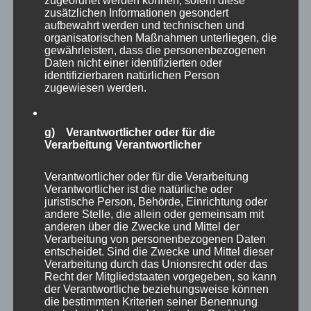
zugeordnet werden können, sofern diese
zusätzlichen Informationen gesondert
aufbewahrt werden und technischen und
organisatorischen Maßnahmen unterliegen, die
gewährleisten, dass die personenbezogenen
Daten nicht einer identifizierten oder
identifizierbaren natürlichen Person
zugewiesen werden.
g) Verantwortlicher oder für die
Verarbeitung Verantwortlicher
Verantwortlicher oder für die Verarbeitung
Verantwortlicher ist die natürliche oder
CURA SPORT COOLNESS
juristische Person, Behörde, Einrichtung oder
andere Stelle, die allein oder gemeinsam mit
46,84
€
Enthält 7% Mehrwertsteuer
zzgl.
Versand
anderen über die Zwecke und Mittel der
Lieferzeit: sofort lieferbar
Verarbeitung von personenbezogenen Daten
entscheidet. Sind die Zwecke und Mittel dieser
Verarbeitung durch das Unionsrecht oder das
Recht der Mitgliedstaaten vorgegeben, so kann
In den Warenkorb
Details
der Verantwortliche beziehungsweise können
die bestimmten Kriterien seiner Benennung