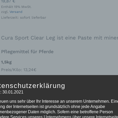
19,87
€
Enthält 19% MwSt.
zzgl.
Versand
Lieferzeit: sofort lieferbar
Cura Sport Clear Leg ist eine Paste mit mine
Pflegemittel für Pferde
1,5kg
Preis/Kilo: 13,24€
tenschutzerklärung
IN DEN WARENKORB
: 30.01.2021
CURA
SPORT
reuen uns sehr über Ihr Interesse an unserem Unternehmen. Ein
CLEAR
ng der Internetseiten ist grundsätzlich ohne jede Angabe
LEG
nenbezogener Daten möglich. Sofern eine betroffene Person
Kategorien:
CURA SPORT
,
Gelenke, Sehnen & Knochen
,
P
dere Services unseres Unternehmens über unsere Internetseite
Menge