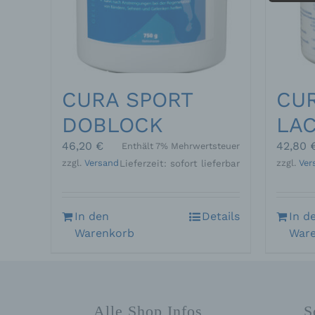
Pe
Zu
zu
me
ph
ode
we
CURA SPORT
CU
DOBLOCK
LAC
b)
46,20
€
42,80
Enthält 7% Mehrwertsteuer
zzgl.
Versand
zzgl.
Ver
Lieferzeit: sofort lieferbar
Bet
Pe
Ve
In den
Details
In d
Warenkorb
War
c)
Ver
au
Zu
Er
Alle Shop Infos
S