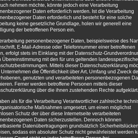
Schlagwörter:
Cura Sport
,
Flüssigkeit
,
Linderung
,
minera
uch nehmen möchte, könnte jedoch eine Verarbeitung
nenbezogener Daten erforderlich werden. Ist die Verarbeitung
nenbezogener Daten erforderlich und besteht für eine solche
beitung keine gesetzliche Grundlage, holen wir generell eine
lligung der betroffenen Person ein.
erarbeitung personenbezogener Daten, beispielsweise des Na
ung
nschrift, E-Mail-Adresse oder Telefonnummer einer betroffenen
n, erfolgt stets im Einklang mit der Datenschutz-Grundverordnu
n Übereinstimmung mit den für uns geltenden landesspezifisch
nwendungsgebiete
schutzbestimmungen. Mittels dieser Datenschutzerklärung mö
 Unternehmen die Öffentlichkeit über Art, Umfang und Zweck de
stützt die Regeneration für beanspruchte Sehnen und G
rhobenen, genutzten und verarbeiteten personenbezogenen Da
chwellungen, angelaufenen Gliedmaßen und Traumata
mieren. Ferner werden betroffene Personen mittels dieser
leineren Verletzungen anwendbar
schutzerklärung über die ihnen zustehenden Rechte aufgeklärt
aben als für die Verarbeitung Verantwortlicher zahlreiche techn
dung:
rganisatorische Maßnahmen umgesetzt, um einen möglichst
nlosen Schutz der über diese Internetseite verarbeiteten
ick auftragen und antrocknen lassen. Täglich abbürsten 
nenbezogenen Daten sicherzustellen. Dennoch können
netbasierte Datenübertragungen grundsätzlich Sicherheitslücke
isen, sodass ein absoluter Schutz nicht gewährleistet werden k
haltsstoffe nach INCI
iesem Grund steht es jeder betroffenen Person frei,