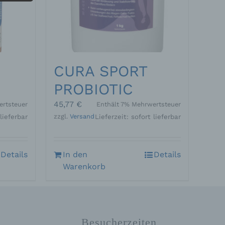
ummer,
rellen
CURA SPORT
PROBIOTIC
45,77
€
ertsteuer
Enthält 7% Mehrwertsteuer
zzgl.
Versand
 lieferbar
Lieferzeit: sofort lieferbar
iche
tung
Details
In den
Details
Warenkorb
n
 das
Besucherzeiten