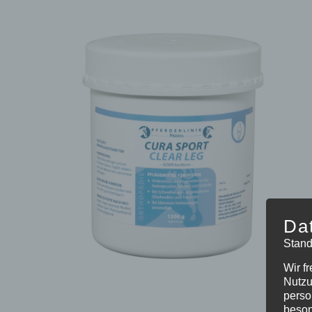
Da
Stand
Wir f
Nutzu
perso
beson