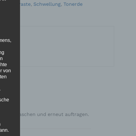
lhaltig
,
Paste
,
Schwellung
,
Tonerde
mens,
ng
en
chte
r von
elenke
ten
.
ische
oder abwaschen und erneut auftragen.
n
ann.