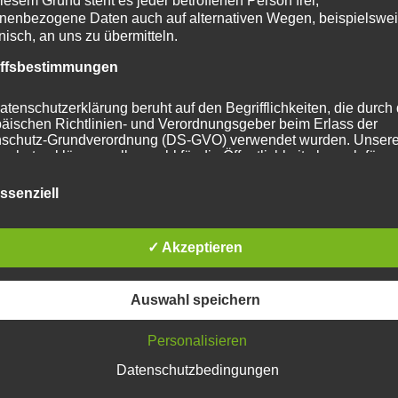
nenbezogene Daten auch auf alternativen Wegen, beispielswe
sondere Hinweise
onisch, an uns zu übermitteln.
iffsbestimmungen
atenschutzerklärung beruht auf den Begrifflichkeiten, die durch
äischen Richtlinien- und Verordnungsgeber beim Erlass der
schutz-Grundverordnung (DS-GVO) verwendet wurden. Unser
schutzerklärung soll sowohl für die Öffentlichkeit als auch für u
n und Geschäftspartner einfach lesbar und verständlich sein.
zu gewährleisten, möchten wir vorab die verwendeten
ssenziell
flichkeiten erläutern.
erwenden in dieser Datenschutzerklärung unter anderem die
✓ Akzeptieren
nden Begriffe:
Auswahl speichern
 personenbezogene Daten
Personalisieren
rsonenbezogene Daten sind alle Informationen, die sich auf ein
Datenschutzbedingungen
ntifizierte oder identifizierbare natürliche Person (im Folgenden
troffene Person") beziehen. Als identifizierbar wird eine natürli