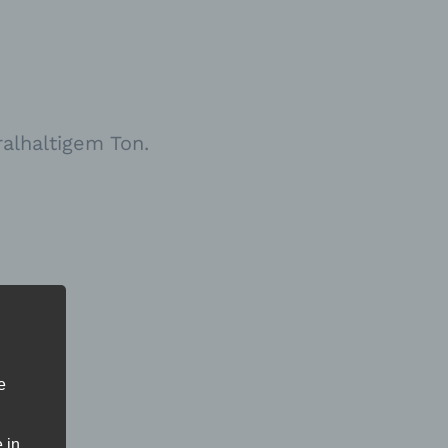
ralhaltigem Ton.
e
flege
 in