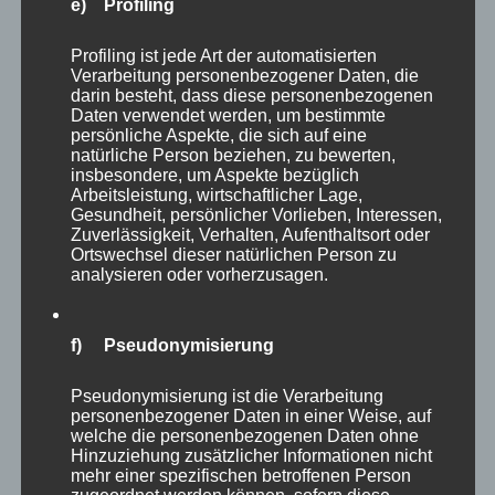
e) Profiling
Profiling ist jede Art der automatisierten
Verarbeitung personenbezogener Daten, die
darin besteht, dass diese personenbezogenen
Daten verwendet werden, um bestimmte
persönliche Aspekte, die sich auf eine
natürliche Person beziehen, zu bewerten,
insbesondere, um Aspekte bezüglich
Arbeitsleistung, wirtschaftlicher Lage,
CURA SPORT PERSIST
Gesundheit, persönlicher Vorlieben, Interessen,
Zuverlässigkeit, Verhalten, Aufenthaltsort oder
74,99
€
Enthält 7% Mehrwertsteuer
zzgl.
Versand
Ortswechsel dieser natürlichen Person zu
Lieferzeit: sofort lieferbar
analysieren oder vorherzusagen.
f) Pseudonymisierung
In den Warenkorb
Details
Pseudonymisierung ist die Verarbeitung
personenbezogener Daten in einer Weise, auf
welche die personenbezogenen Daten ohne
Hinzuziehung zusätzlicher Informationen nicht
mehr einer spezifischen betroffenen Person