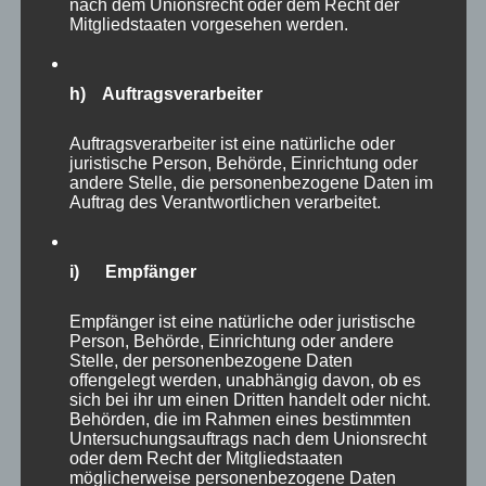
nach dem Unionsrecht oder dem Recht der
Mitgliedstaaten vorgesehen werden.
h) Auftragsverarbeiter
Auftragsverarbeiter ist eine natürliche oder
juristische Person, Behörde, Einrichtung oder
andere Stelle, die personenbezogene Daten im
Auftrag des Verantwortlichen verarbeitet.
i) Empfänger
Empfänger ist eine natürliche oder juristische
Person, Behörde, Einrichtung oder andere
Stelle, der personenbezogene Daten
offengelegt werden, unabhängig davon, ob es
sich bei ihr um einen Dritten handelt oder nicht.
CURA SPORT TENDON
Behörden, die im Rahmen eines bestimmten
69,99
€
Untersuchungsauftrags nach dem Unionsrecht
Enthält 7% Mehrwertsteuer
zzgl.
Versand
oder dem Recht der Mitgliedstaaten
Lieferzeit: sofort lieferbar
möglicherweise personenbezogene Daten