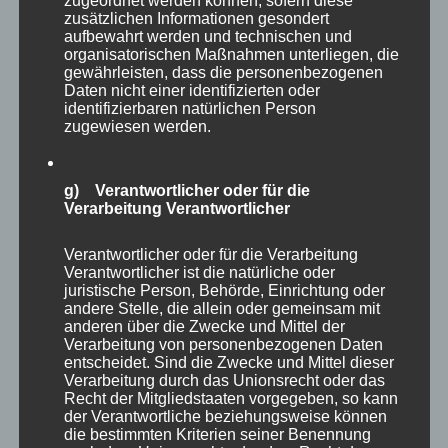
zugeordnet werden können, sofern diese
zusätzlichen Informationen gesondert
aufbewahrt werden und technischen und
organisatorischen Maßnahmen unterliegen, die
gewährleisten, dass die personenbezogenen
Daten nicht einer identifizierten oder
identifizierbaren natürlichen Person
zugewiesen werden.
g) Verantwortlicher oder für die
Verarbeitung Verantwortlicher
Verantwortlicher oder für die Verarbeitung
Verantwortlicher ist die natürliche oder
CURA SPORT COOLNESS
juristische Person, Behörde, Einrichtung oder
andere Stelle, die allein oder gemeinsam mit
46,84
€
Enthält 7% Mehrwertsteuer
zzgl.
Versand
anderen über die Zwecke und Mittel der
Lieferzeit: sofort lieferbar
Verarbeitung von personenbezogenen Daten
entscheidet. Sind die Zwecke und Mittel dieser
Verarbeitung durch das Unionsrecht oder das
Recht der Mitgliedstaaten vorgegeben, so kann
In den Warenkorb
Details
der Verantwortliche beziehungsweise können
die bestimmten Kriterien seiner Benennung