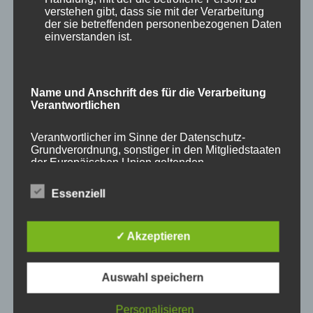
CURA SPORT ARTHRO
verstehen gibt, dass sie mit der Verarbeitung
der sie betreffenden personenbezogenen Daten
STAR PLUS
einverstanden ist.
55,58
€
Enthält 7% Mehrwertsteuer
zzgl.
Versand
Lieferzeit: sofort lieferbar
Name und Anschrift des für die Verarbeitung
Verantwortlichen
In den Warenkorb
Details
Verantwortlicher im Sinne der Datenschutz-
Grundverordnung, sonstiger in den Mitgliedstaaten
der Europäischen Union geltenden
Datenschutzgesetze und anderer Bestimmungen
mit datenschutzrechtlichem Charakter ist die:
Essenziell
Cookies / SessionStorage / LocalStorage
✓ Akzeptieren
Die Internetseiten verwenden teilweise so
genannte Cookies, LocalStorage und
SessionStorage. Dies dient dazu, unser Angebot
Auswahl speichern
nutzerfreundlicher, effektiver und sicherer zu
machen. Local Storage und SessionStorage ist
eine Technologie, mit welcher ihr Browser Daten
Personalisieren