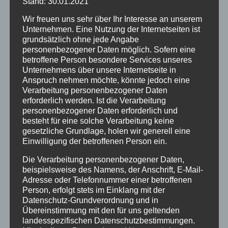
Stand: 30.01.2021
Wir freuen uns sehr über Ihr Interesse an unserem
Unternehmen. Eine Nutzung der Internetseiten ist
grundsätzlich ohne jede Angabe
personenbezogener Daten möglich. Sofern eine
betroffene Person besondere Services unseres
Unternehmens über unsere Internetseite in
Anspruch nehmen möchte, könnte jedoch eine
Verarbeitung personenbezogener Daten
erforderlich werden. Ist die Verarbeitung
CURA SPORT JOINT
personenbezogener Daten erforderlich und
SUPPORT
besteht für eine solche Verarbeitung keine
gesetzliche Grundlage, holen wir generell eine
60,99
€
Enthält 7% Mehrwertsteuer
(
60,99
€
/ 1 L)
Einwilligung der betroffenen Person ein.
zzgl.
Versand
Lieferzeit: sofort lieferbar
Die Verarbeitung personenbezogener Daten,
beispielsweise des Namens, der Anschrift, E-Mail-
Adresse oder Telefonnummer einer betroffenen
In den Warenkorb
Details
Person, erfolgt stets im Einklang mit der
Datenschutz-Grundverordnung und in
Übereinstimmung mit den für uns geltenden
landesspezifischen Datenschutzbestimmungen.