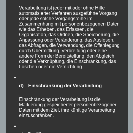
Verarbeitung ist jeder mit oder ohne Hilfe
automatisierter Verfahren ausgeführte Vorgang
oder jede solche Vorgangsreihe im
Zusammenhang mit personenbezogenen Daten
CURA SPORT CLEAR LEG
wie das Erheben, das Erfassen, die
Organisation, das Ordnen, die Speicherung, die
19,87
€
Enthält 19% MwSt.
zzgl.
Versand
Anpassung oder Veränderung, das Auslesen,
das Abfragen, die Verwendung, die Offenlegung
Lieferzeit: sofort lieferbar
durch Übermittlung, Verbreitung oder eine
andere Form der Bereitstellung, den Abgleich
oder die Verknüpfung, die Einschränkung, das
Löschen oder die Vernichtung.
In den Warenkorb
Details
d) Einschränkung der Verarbeitung
Einschränkung der Verarbeitung ist die
Markierung gespeicherter personenbezogener
Daten mit dem Ziel, ihre künftige Verarbeitung
einzuschränken.