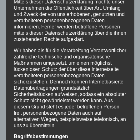
Mittels dieser Datenschutzerklärung möchte unser
Unternehmen die Öffentlichkeit über Art, Umfang
und Zweck der von uns erhobenen, genutzten und
verarbeiteten personenbezogenen Daten
informieren. Ferner werden betroffene Personen
mittels dieser Datenschutzerklärung über die ihnen
zustehenden Rechte aufgeklärt.
Wir haben als für die Verarbeitung Verantwortlicher
zahlreiche technische und organisatorische
Maßnahmen umgesetzt, um einen möglichst
lückenlosen Schutz der über diese Internetseite
verarbeiteten personenbezogenen Daten
sicherzustellen. Dennoch können Internetbasierte
Datenübertragungen grundsätzlich
Sicherheitslücken aufweisen, sodass ein absoluter
Schutz nicht gewährleistet werden kann. Aus
CURA SPORT BONE
diesem Grund steht es jeder betroffenen Person
89,99
€
frei, personenbezogene Daten auch auf
Enthält 7% Mehrwertsteuer
zzgl.
Versand
alternativen Wegen, beispielsweise telefonisch, an
Lieferzeit: sofort lieferbar
uns zu übermitteln.
Begriffsbestimmungen