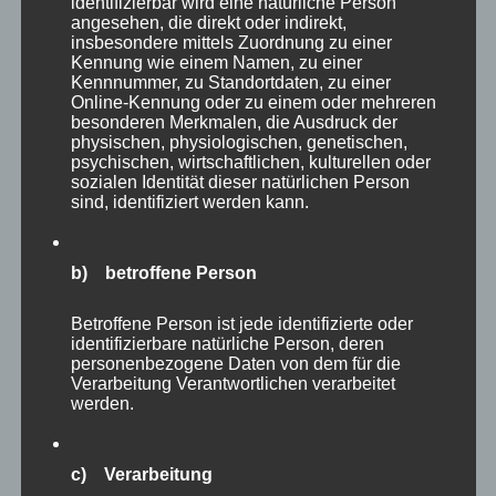
BRONCHIOSOL
identifizierbar wird eine natürliche Person
angesehen, die direkt oder indirekt,
48,15
€
insbesondere mittels Zuordnung zu einer
Enthält 7% Mehrwertsteuer
zzgl.
Versand
Kennung wie einem Namen, zu einer
Lieferzeit: sofort lieferbar
Kennnummer, zu Standortdaten, zu einer
Online-Kennung oder zu einem oder mehreren
besonderen Merkmalen, die Ausdruck der
physischen, physiologischen, genetischen,
In den Warenkorb
Details
psychischen, wirtschaftlichen, kulturellen oder
sozialen Identität dieser natürlichen Person
sind, identifiziert werden kann.
b) betroffene Person
Betroffene Person ist jede identifizierte oder
identifizierbare natürliche Person, deren
personenbezogene Daten von dem für die
Verarbeitung Verantwortlichen verarbeitet
werden.
c) Verarbeitung