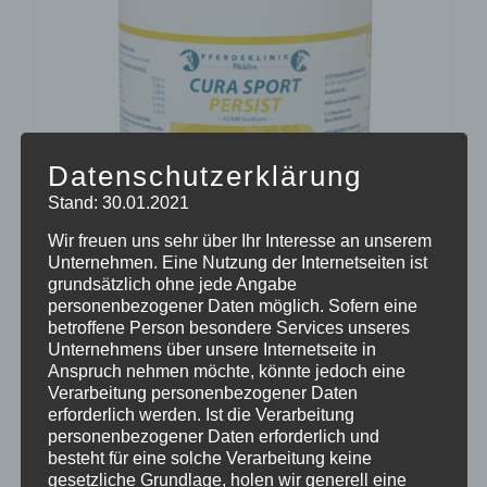
Datenschutzerklärung
Stand: 30.01.2021
Wir freuen uns sehr über Ihr Interesse an unserem
Unternehmen. Eine Nutzung der Internetseiten ist
grundsätzlich ohne jede Angabe
personenbezogener Daten möglich. Sofern eine
CURA SPORT PERSIST
betroffene Person besondere Services unseres
74,99
€
Enthält 7% Mehrwertsteuer
zzgl.
Versand
Unternehmens über unsere Internetseite in
Anspruch nehmen möchte, könnte jedoch eine
Lieferzeit: sofort lieferbar
Verarbeitung personenbezogener Daten
erforderlich werden. Ist die Verarbeitung
personenbezogener Daten erforderlich und
In den Warenkorb
Details
besteht für eine solche Verarbeitung keine
gesetzliche Grundlage, holen wir generell eine