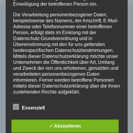
Einwilligung der betroffenen Person ein.
Die Verarbeitung personenbezogener Daten,
beispielsweise des Namens, der Anschrift, E-Mail-
Alle Shop Infos
Adresse oder Telefonnummer einer betroffenen
Person, erfolgt stets im Einklang mit der
Datenschutz-Grundverordnung und in
Mein Konto
Übereinstimmung mit den für uns geltenden
Zahlungsarten
landesspezifischen Datenschutzbestimmungen.
Versand & Lieferung
Mittels dieser Datenschutzerklärung möchte unser
Unternehmen die Öffentlichkeit über Art, Umfang
Widerruf
und Zweck der von uns erhobenen, genutzten und
Widerruf erklären
verarbeiteten personenbezogenen Daten
AGB
informieren. Ferner werden betroffene Personen
Impressum
mittels dieser Datenschutzerklärung über die ihnen
Datenschutzerklärung
zustehenden Rechte aufgeklärt.
Wir haben als für die Verarbeitung Verantwortlicher
Essenziell
zahlreiche technische und organisatorische
So finden Sie uns
Maßnahmen umgesetzt, um einen möglichst
lückenlosen Schutz der über diese Internetseite
✓ Akzeptieren
verarbeiteten personenbezogenen Daten
Pferdeklinik Mühlen GmbH
sicherzustellen. Dennoch können Internetbasierte