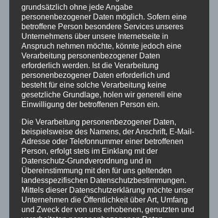
In den Warenkorb
Details
grundsätzlich ohne jede Angabe
personenbezogener Daten möglich. Sofern eine
betroffene Person besondere Services unseres
Unternehmens über unsere Internetseite in
Anspruch nehmen möchte, könnte jedoch eine
Verarbeitung personenbezogener Daten
erforderlich werden. Ist die Verarbeitung
personenbezogener Daten erforderlich und
besteht für eine solche Verarbeitung keine
gesetzliche Grundlage, holen wir generell eine
Einwilligung der betroffenen Person ein.
Die Verarbeitung personenbezogener Daten,
beispielsweise des Namens, der Anschrift, E-Mail-
Adresse oder Telefonnummer einer betroffenen
Person, erfolgt stets im Einklang mit der
Datenschutz-Grundverordnung und in
Übereinstimmung mit den für uns geltenden
landesspezifischen Datenschutzbestimmungen.
Mittels dieser Datenschutzerklärung möchte unser
CURA SPORT TENDON
Unternehmen die Öffentlichkeit über Art, Umfang
und Zweck der von uns erhobenen, genutzten und
69,99
€
Enthält 7% Mehrwertsteuer
zzgl.
Versand