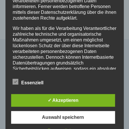
verarbeiteten personenbezogenen Daten
informieren. Ferner werden betroffene Personen
Lieferzeit: sofort lieferbar
mittels dieser Datenschutzerklärung über die ihnen
zustehenden Rechte aufgeklärt.
In den Warenkorb
Details
Wir haben als für die Verarbeitung Verantwortlicher
zahlreiche technische und organisatorische
Maßnahmen umgesetzt, um einen möglichst
lückenlosen Schutz der über diese Internetseite
verarbeiteten personenbezogenen Daten
sicherzustellen. Dennoch können Internetbasierte
Alle Shop Infos
Datenübertragungen grundsätzlich
Sicherheitslücken aufweisen, sodass ein absoluter
Schutz nicht gewährleistet werden kann. Aus
Mein Konto
diesem Grund steht es jeder betroffenen Person
Zahlungsarten
Essenziell
frei, personenbezogene Daten auch auf
Versand & Lieferung
alternativen Wegen, beispielsweise telefonisch, an
Widerruf
uns zu übermitteln.
✓ Akzeptieren
Widerruf erklären
Begriffsbestimmungen
AGB
Impressum
Auswahl speichern
Die Datenschutzerklärung beruht auf den
Datenschutzerklärung
Begrifflichkeiten, die durch den Europäischen