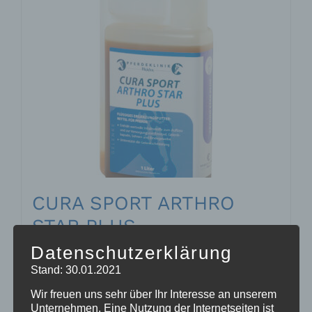
CURA SPORT ARTHRO
STAR PLUS
55,58
€
Enthält 7% Mehrwertsteuer
zzgl.
Versand
Datenschutzerklärung
Lieferzeit: sofort lieferbar
Stand: 30.01.2021
Wir freuen uns sehr über Ihr Interesse an unserem
Unternehmen. Eine Nutzung der Internetseiten ist