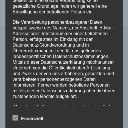
besteht für eine solche Verarbeitung keine
In den
Details
gesetzliche Grundlage, holen wir generell eine
Warenkorb
Einwilligung der betroffenen Person ein.
Die Verarbeitung personenbezogener Daten,
beispielsweise des Namens, der Anschrift, E-Mail-
Adresse oder Telefonnummer einer betroffenen
Person, erfolgt stets im Einklang mit der
Datenschutz-Grundverordnung und in
Alle Shop Infos
Übereinstimmung mit den für uns geltenden
landesspezifischen Datenschutzbestimmungen.
Mittels dieser Datenschutzerklärung möchte unser
Mein Konto
Unternehmen die Öffentlichkeit über Art, Umfang
Zahlungsarten
und Zweck der von uns erhobenen, genutzten und
Versand & Lieferung
verarbeiteten personenbezogenen Daten
Widerruf
informieren. Ferner werden betroffene Personen
Widerruf erklären
mittels dieser Datenschutzerklärung über die ihnen
zustehenden Rechte aufgeklärt.
AGB
Impressum
Wir haben als für die Verarbeitung Verantwortlicher
Datenschutzerklärung
zahlreiche technische und organisatorische
Maßnahmen umgesetzt, um einen möglichst
Essenziell
lückenlosen Schutz der über diese Internetseite