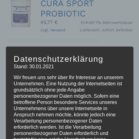
CURA SPORT
PROBIOTIC
45,77
€
Enthält 7% Mehrwertsteuer
zzgl.
Versand
Lieferzeit: sofort lieferbar
Zur Unterstützung der Verdauung
Datenschutzerklärung
und Stabilisierung der Darmflora.
Stand: 30.01.2021
Kann die Säureregulierung im Magen-
Darmtrakt positiv beeinflussen und in
Wir freuen uns sehr über Ihr Interesse an unserem
Stresssituationen wie Turnier,
Unternehmen. Eine Nutzung der Internetseiten ist
Stallwechsel, Wurmkurgabe oder
grundsätzlich ohne jede Angabe
personenbezogener Daten möglich. Sofern eine
Futterwechsel entgegenwirken. Auch
betroffene Person besondere Services unseres
bei Kotwasser und Durchfall geeignet.
Unternehmens über unsere Internetseite in
- ADMR konform -
Anspruch nehmen möchte, könnte jedoch eine
Ergänzungsfuttermittel für Pferde
1
Verarbeitung personenbezogener Daten
kg Dose
Preis/kg: 45,77 €
erforderlich werden. Ist die Verarbeitung
personenbezogener Daten erforderlich und