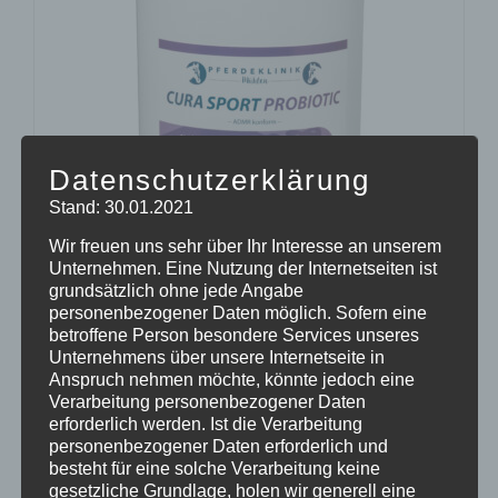
Datenschutzerklärung
Stand: 30.01.2021
Wir freuen uns sehr über Ihr Interesse an unserem
Unternehmen. Eine Nutzung der Internetseiten ist
grundsätzlich ohne jede Angabe
personenbezogener Daten möglich. Sofern eine
CURA SPORT PROBIOTIC
betroffene Person besondere Services unseres
45,77
€
Enthält 7% Mehrwertsteuer
zzgl.
Versand
Unternehmens über unsere Internetseite in
Anspruch nehmen möchte, könnte jedoch eine
Lieferzeit: sofort lieferbar
Verarbeitung personenbezogener Daten
erforderlich werden. Ist die Verarbeitung
personenbezogener Daten erforderlich und
In den Warenkorb
Details
besteht für eine solche Verarbeitung keine
gesetzliche Grundlage, holen wir generell eine