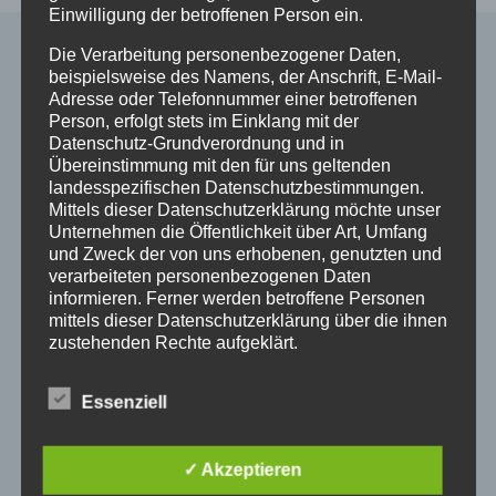
Einwilligung der betroffenen Person ein.
Die Verarbeitung personenbezogener Daten,
beispielsweise des Namens, der Anschrift, E-Mail-
Alle Shop Infos
Adresse oder Telefonnummer einer betroffenen
Person, erfolgt stets im Einklang mit der
Datenschutz-Grundverordnung und in
Mein Konto
Übereinstimmung mit den für uns geltenden
Zahlungsarten
landesspezifischen Datenschutzbestimmungen.
Versand & Lieferung
Mittels dieser Datenschutzerklärung möchte unser
Unternehmen die Öffentlichkeit über Art, Umfang
Widerruf
und Zweck der von uns erhobenen, genutzten und
Widerruf erklären
verarbeiteten personenbezogenen Daten
AGB
informieren. Ferner werden betroffene Personen
Impressum
mittels dieser Datenschutzerklärung über die ihnen
Datenschutzerklärung
zustehenden Rechte aufgeklärt.
Wir haben als für die Verarbeitung Verantwortlicher
Essenziell
zahlreiche technische und organisatorische
So finden Sie uns
Maßnahmen umgesetzt, um einen möglichst
lückenlosen Schutz der über diese Internetseite
✓ Akzeptieren
verarbeiteten personenbezogenen Daten
Pferdeklinik Mühlen GmbH
sicherzustellen. Dennoch können Internetbasierte