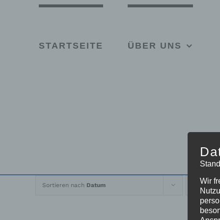
Skip
to
content
STARTSEITE
ÜBER UNS
Da
Stand
Wir f
Sortieren nach
Datum
Z
Nutzu
perso
beson
Anspr