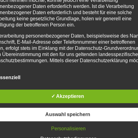
nenbezogener Daten erforderlich werden. Ist die Verarbeitung
nenbezogener Daten erforderlich und besteht für eine solche
beitung keine gesetzliche Grundlage, holen wir generell eine
A SPORT PROBIOTIC
lligung der betroffenen Person ein.
Enthält 7% Mehrwertsteuer
erarbeitung personenbezogener Daten, beispielsweise des Na
nschrift, E-Mail-Adresse oder Telefonnummer einer betroffenen
n, erfolgt stets im Einklang mit der Datenschutz-Grundverordnu
terstützung der Verdauung und Stabilisierung der Darmfl
n Übereinstimmung mit den für uns geltenden landesspezifisch
schutzbestimmungen. Mittels dieser Datenschutzerklärung mö
kt positiv beeinflussen und in Stresssituationen wie Tu
 Unternehmen die Öffentlichkeit über Art, Umfang und Zweck de
wechsel entgegenwirken. Auch bei Kotwasser und Durchfal
rhobenen, genutzten und verarbeiteten personenbezogenen Da
ungsfuttermittel für Pferde
1 kg Dose
Preis/kg: 45,77 €
ssenziell
mieren. Ferner werden betroffene Personen mittels dieser
schutzerklärung über die ihnen zustehenden Rechte aufgeklärt
en Warenkorb
Details
aben als für die Verarbeitung Verantwortlicher zahlreiche techn
✓ Akzeptieren
rganisatorische Maßnahmen umgesetzt, um einen möglichst
nlosen Schutz der über diese Internetseite verarbeiteten
Auswahl speichern
nenbezogenen Daten sicherzustellen. Dennoch können
netbasierte Datenübertragungen grundsätzlich Sicherheitslücke
isen, sodass ein absoluter Schutz nicht gewährleistet werden k
Personalisieren
iesem Grund steht es jeder betroffenen Person frei,