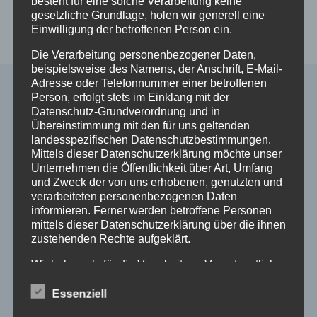
besteht für eine solche Verarbeitung keine
In den
Details
gesetzliche Grundlage, holen wir generell eine
Warenkorb
Einwilligung der betroffenen Person ein.
Die Verarbeitung personenbezogener Daten,
beispielsweise des Namens, der Anschrift, E-Mail-
Adresse oder Telefonnummer einer betroffenen
Person, erfolgt stets im Einklang mit der
Datenschutz-Grundverordnung und in
Alle Shop Infos
Übereinstimmung mit den für uns geltenden
landesspezifischen Datenschutzbestimmungen.
Mittels dieser Datenschutzerklärung möchte unser
Mein Konto
Unternehmen die Öffentlichkeit über Art, Umfang
Zahlungsarten
und Zweck der von uns erhobenen, genutzten und
Versand & Lieferung
verarbeiteten personenbezogenen Daten
Widerruf
informieren. Ferner werden betroffene Personen
Widerruf erklären
mittels dieser Datenschutzerklärung über die ihnen
zustehenden Rechte aufgeklärt.
AGB
Impressum
Wir haben als für die Verarbeitung Verantwortlicher
Datenschutzerklärung
zahlreiche technische und organisatorische
Maßnahmen umgesetzt, um einen möglichst
Essenziell
lückenlosen Schutz der über diese Internetseite