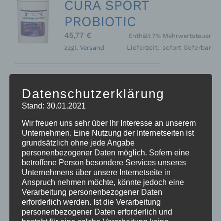
CURA SPORT
PROBIOTIC
45,77
€
Enthält 7% Mehrwertsteuer
zzgl.
Versand
Lieferzeit: sofort lieferbar
Zur Unterstützung der Verdauung
Datenschutzerklärung
und Stabilisierung der Darmflora.
Stand: 30.01.2021
Kann die Säureregulierung im Magen-
Darmtrakt positiv beeinflussen und in
Wir freuen uns sehr über Ihr Interesse an unserem
Stresssituationen wie Turnier,
Unternehmen. Eine Nutzung der Internetseiten ist
Stallwechsel, Wurmkurgabe oder
grundsätzlich ohne jede Angabe
personenbezogener Daten möglich. Sofern eine
Futterwechsel entgegenwirken. Auch
betroffene Person besondere Services unseres
bei Kotwasser und Durchfall geeignet.
Unternehmens über unsere Internetseite in
- ADMR konform -
Anspruch nehmen möchte, könnte jedoch eine
Ergänzungsfuttermittel für Pferde
1
Verarbeitung personenbezogener Daten
kg Dose
Preis/kg: 45,77 €
erforderlich werden. Ist die Verarbeitung
personenbezogener Daten erforderlich und