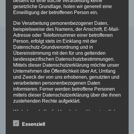
besteht für eine solche Verarbeitung keine
In den
Details
gesetzliche Grundlage, holen wir generell eine
Warenkorb
Einwilligung der betroffenen Person ein.
Die Verarbeitung personenbezogener Daten,
beispielsweise des Namens, der Anschrift, E-Mail-
Adresse oder Telefonnummer einer betroffenen
Person, erfolgt stets im Einklang mit der
Datenschutz-Grundverordnung und in
Alle Shop Infos
Übereinstimmung mit den für uns geltenden
landesspezifischen Datenschutzbestimmungen.
Mittels dieser Datenschutzerklärung möchte unser
Mein Konto
Unternehmen die Öffentlichkeit über Art, Umfang
Zahlungsarten
und Zweck der von uns erhobenen, genutzten und
Versand & Lieferung
verarbeiteten personenbezogenen Daten
Widerruf
informieren. Ferner werden betroffene Personen
Widerruf erklären
mittels dieser Datenschutzerklärung über die ihnen
zustehenden Rechte aufgeklärt.
AGB
Impressum
Wir haben als für die Verarbeitung Verantwortlicher
Datenschutzerklärung
zahlreiche technische und organisatorische
Maßnahmen umgesetzt, um einen möglichst
Essenziell
lückenlosen Schutz der über diese Internetseite