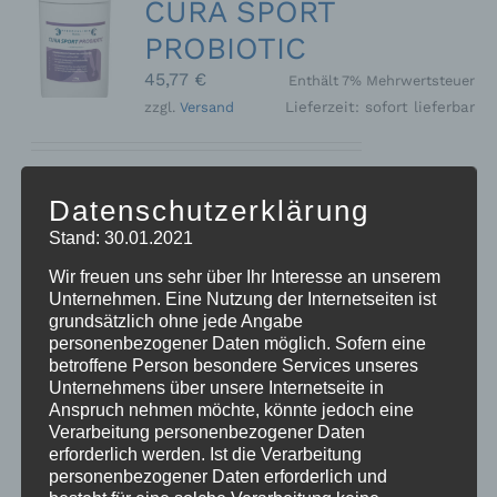
CURA SPORT
PROBIOTIC
45,77
€
Enthält 7% Mehrwertsteuer
zzgl.
Versand
Lieferzeit: sofort lieferbar
Zur Unterstützung der Verdauung
Datenschutzerklärung
und Stabilisierung der Darmflora.
Stand: 30.01.2021
Kann die Säureregulierung im Magen-
Darmtrakt positiv beeinflussen und in
Wir freuen uns sehr über Ihr Interesse an unserem
Stresssituationen wie Turnier,
Unternehmen. Eine Nutzung der Internetseiten ist
Stallwechsel, Wurmkurgabe oder
grundsätzlich ohne jede Angabe
personenbezogener Daten möglich. Sofern eine
Futterwechsel entgegenwirken. Auch
betroffene Person besondere Services unseres
bei Kotwasser und Durchfall geeignet.
Unternehmens über unsere Internetseite in
- ADMR konform -
Anspruch nehmen möchte, könnte jedoch eine
Ergänzungsfuttermittel für Pferde
1
Verarbeitung personenbezogener Daten
kg Dose
Preis/kg: 45,77 €
erforderlich werden. Ist die Verarbeitung
personenbezogener Daten erforderlich und