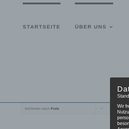
Skip
to
content
STARTSEITE
ÜBER UNS
Da
Stand
Wir f
Sortieren nach
Preis
Z
Nutzu
perso
beson
Anspr