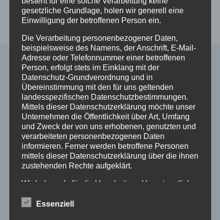
besteht für eine solche Verarbeitung keine
In den
Details
gesetzliche Grundlage, holen wir generell eine
Warenkorb
Einwilligung der betroffenen Person ein.
Die Verarbeitung personenbezogener Daten,
beispielsweise des Namens, der Anschrift, E-Mail-
Adresse oder Telefonnummer einer betroffenen
Person, erfolgt stets im Einklang mit der
Datenschutz-Grundverordnung und in
Alle Shop Infos
Übereinstimmung mit den für uns geltenden
landesspezifischen Datenschutzbestimmungen.
Mittels dieser Datenschutzerklärung möchte unser
Mein Konto
Unternehmen die Öffentlichkeit über Art, Umfang
Zahlungsarten
und Zweck der von uns erhobenen, genutzten und
Versand & Lieferung
verarbeiteten personenbezogenen Daten
Widerruf
informieren. Ferner werden betroffene Personen
Widerruf erklären
mittels dieser Datenschutzerklärung über die ihnen
zustehenden Rechte aufgeklärt.
AGB
Impressum
Wir haben als für die Verarbeitung Verantwortlicher
Datenschutzerklärung
zahlreiche technische und organisatorische
Maßnahmen umgesetzt, um einen möglichst
Essenziell
lückenlosen Schutz der über diese Internetseite