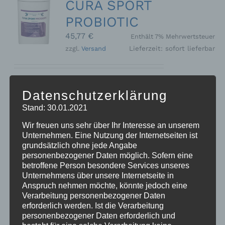
CURA SPORT
PROBIOTIC
45,77
€
Enthält 7% Mehrwertsteuer
zzgl.
Versand
Lieferzeit: sofort lieferbar
Zur Unterstützung der Verdauung
Datenschutzerklärung
und Stabilisierung der Darmflora.
Stand: 30.01.2021
Kann die Säureregulierung im Magen-
Darmtrakt positiv beeinflussen und in
Wir freuen uns sehr über Ihr Interesse an unserem
Stresssituationen wie Turnier,
Unternehmen. Eine Nutzung der Internetseiten ist
Stallwechsel, Wurmkurgabe oder
grundsätzlich ohne jede Angabe
personenbezogener Daten möglich. Sofern eine
Futterwechsel entgegenwirken. Auch
betroffene Person besondere Services unseres
bei Kotwasser und Durchfall geeignet.
Unternehmens über unsere Internetseite in
- ADMR konform -
Anspruch nehmen möchte, könnte jedoch eine
Ergänzungsfuttermittel für Pferde
1
Verarbeitung personenbezogener Daten
kg Dose
Preis/kg: 45,77 €
erforderlich werden. Ist die Verarbeitung
personenbezogener Daten erforderlich und