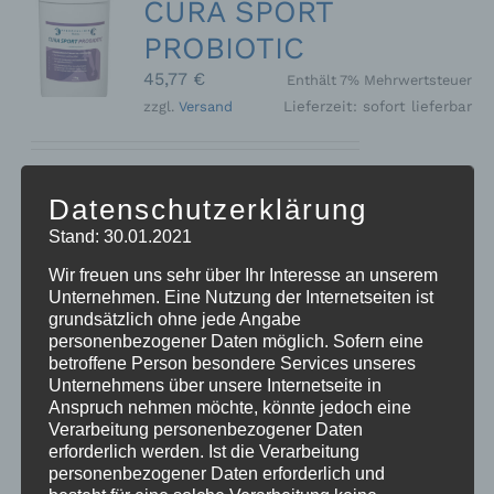
CURA SPORT
PROBIOTIC
45,77
€
Enthält 7% Mehrwertsteuer
zzgl.
Versand
Lieferzeit: sofort lieferbar
Zur Unterstützung der Verdauung
Datenschutzerklärung
und Stabilisierung der Darmflora.
Stand: 30.01.2021
Kann die Säureregulierung im Magen-
Darmtrakt positiv beeinflussen und in
Wir freuen uns sehr über Ihr Interesse an unserem
Stresssituationen wie Turnier,
Unternehmen. Eine Nutzung der Internetseiten ist
Stallwechsel, Wurmkurgabe oder
grundsätzlich ohne jede Angabe
personenbezogener Daten möglich. Sofern eine
Futterwechsel entgegenwirken. Auch
betroffene Person besondere Services unseres
bei Kotwasser und Durchfall geeignet.
Unternehmens über unsere Internetseite in
- ADMR konform -
Anspruch nehmen möchte, könnte jedoch eine
Ergänzungsfuttermittel für Pferde
1
Verarbeitung personenbezogener Daten
kg Dose
Preis/kg: 45,77 €
erforderlich werden. Ist die Verarbeitung
personenbezogener Daten erforderlich und