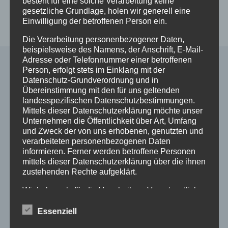
besteht für eine solche Verarbeitung keine
In den
Details
gesetzliche Grundlage, holen wir generell eine
Warenkorb
Einwilligung der betroffenen Person ein.
Die Verarbeitung personenbezogener Daten,
beispielsweise des Namens, der Anschrift, E-Mail-
Adresse oder Telefonnummer einer betroffenen
Person, erfolgt stets im Einklang mit der
Datenschutz-Grundverordnung und in
Alle Shop Infos
Übereinstimmung mit den für uns geltenden
landesspezifischen Datenschutzbestimmungen.
Mittels dieser Datenschutzerklärung möchte unser
Mein Konto
Unternehmen die Öffentlichkeit über Art, Umfang
Zahlungsarten
und Zweck der von uns erhobenen, genutzten und
Versand & Lieferung
verarbeiteten personenbezogenen Daten
Widerruf
informieren. Ferner werden betroffene Personen
Widerruf erklären
mittels dieser Datenschutzerklärung über die ihnen
zustehenden Rechte aufgeklärt.
AGB
Impressum
Wir haben als für die Verarbeitung Verantwortlicher
Datenschutzerklärung
zahlreiche technische und organisatorische
Maßnahmen umgesetzt, um einen möglichst
Essenziell
lückenlosen Schutz der über diese Internetseite