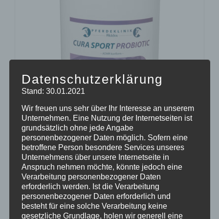
Datenschutzerklärung
Stand: 30.01.2021
Wir freuen uns sehr über Ihr Interesse an unserem
Unternehmen. Eine Nutzung der Internetseiten ist
grundsätzlich ohne jede Angabe
personenbezogener Daten möglich. Sofern eine
CURA SPORT PROBIOTIC
betroffene Person besondere Services unseres
45,77
€
Enthält 7% Mehrwertsteuer
zzgl.
Versand
Unternehmens über unsere Internetseite in
Anspruch nehmen möchte, könnte jedoch eine
Lieferzeit: sofort lieferbar
Verarbeitung personenbezogener Daten
erforderlich werden. Ist die Verarbeitung
personenbezogener Daten erforderlich und
In den Warenkorb
Details
besteht für eine solche Verarbeitung keine
gesetzliche Grundlage, holen wir generell eine