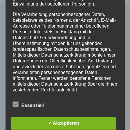
Einwilligung der betroffenen Person ein.
Die Verarbeitung personenbezogener Daten,
beispielsweise des Namens, der Anschrift, E-Mail-
Alle Shop Infos
Adresse oder Telefonnummer einer betroffenen
Person, erfolgt stets im Einklang mit der
Datenschutz-Grundverordnung und in
Mein Konto
Übereinstimmung mit den für uns geltenden
Zahlungsarten
landesspezifischen Datenschutzbestimmungen.
Versand & Lieferung
Mittels dieser Datenschutzerklärung möchte unser
Unternehmen die Öffentlichkeit über Art, Umfang
Widerruf
und Zweck der von uns erhobenen, genutzten und
Widerruf erklären
verarbeiteten personenbezogenen Daten
AGB
informieren. Ferner werden betroffene Personen
Impressum
mittels dieser Datenschutzerklärung über die ihnen
Datenschutzerklärung
zustehenden Rechte aufgeklärt.
Wir haben als für die Verarbeitung Verantwortlicher
Essenziell
zahlreiche technische und organisatorische
So finden Sie uns
Maßnahmen umgesetzt, um einen möglichst
lückenlosen Schutz der über diese Internetseite
✓ Akzeptieren
verarbeiteten personenbezogenen Daten
Pferdeklinik Mühlen GmbH
sicherzustellen. Dennoch können Internetbasierte