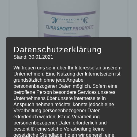
Datenschutzerklärung
Stand: 30.01.2021
Wir freuen uns sehr über Ihr Interesse an unserem
Unternehmen. Eine Nutzung der Internetseiten ist
grundsätzlich ohne jede Angabe
personenbezogener Daten möglich. Sofern eine
CURA SPORT PROBIOTIC
betroffene Person besondere Services unseres
45,77
€
Enthält 7% Mehrwertsteuer
zzgl.
Versand
Unternehmens über unsere Internetseite in
Anspruch nehmen möchte, könnte jedoch eine
Lieferzeit: sofort lieferbar
Verarbeitung personenbezogener Daten
erforderlich werden. Ist die Verarbeitung
personenbezogener Daten erforderlich und
In den Warenkorb
Details
besteht für eine solche Verarbeitung keine
gesetzliche Grundlage, holen wir generell eine