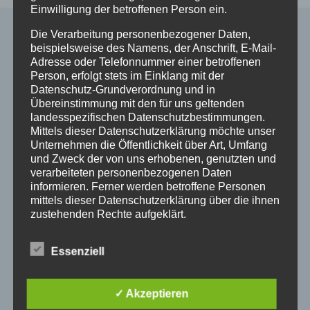
Einwilligung der betroffenen Person ein.
Die Verarbeitung personenbezogener Daten,
beispielsweise des Namens, der Anschrift, E-Mail-
Alle Shop Infos
Adresse oder Telefonnummer einer betroffenen
Person, erfolgt stets im Einklang mit der
Datenschutz-Grundverordnung und in
Mein Konto
Übereinstimmung mit den für uns geltenden
Zahlungsarten
landesspezifischen Datenschutzbestimmungen.
Versand & Lieferung
Mittels dieser Datenschutzerklärung möchte unser
Unternehmen die Öffentlichkeit über Art, Umfang
Widerruf
und Zweck der von uns erhobenen, genutzten und
Widerruf erklären
verarbeiteten personenbezogenen Daten
AGB
informieren. Ferner werden betroffene Personen
Impressum
mittels dieser Datenschutzerklärung über die ihnen
Datenschutzerklärung
zustehenden Rechte aufgeklärt.
Wir haben als für die Verarbeitung Verantwortlicher
Essenziell
zahlreiche technische und organisatorische
So finden Sie uns
Maßnahmen umgesetzt, um einen möglichst
lückenlosen Schutz der über diese Internetseite
✓ Akzeptieren
verarbeiteten personenbezogenen Daten
Pferdeklinik Mühlen GmbH
sicherzustellen. Dennoch können Internetbasierte