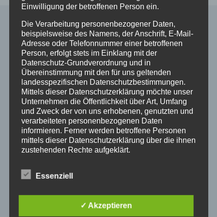
Einwilligung der betroffenen Person ein.
Die Verarbeitung personenbezogener Daten,
beispielsweise des Namens, der Anschrift, E-Mail-
Alle Shop Infos
Adresse oder Telefonnummer einer betroffenen
Person, erfolgt stets im Einklang mit der
Datenschutz-Grundverordnung und in
Mein Konto
Übereinstimmung mit den für uns geltenden
Zahlungsarten
landesspezifischen Datenschutzbestimmungen.
Versand & Lieferung
Mittels dieser Datenschutzerklärung möchte unser
Unternehmen die Öffentlichkeit über Art, Umfang
Widerruf
und Zweck der von uns erhobenen, genutzten und
Widerruf erklären
verarbeiteten personenbezogenen Daten
AGB
informieren. Ferner werden betroffene Personen
Impressum
mittels dieser Datenschutzerklärung über die ihnen
Datenschutzerklärung
zustehenden Rechte aufgeklärt.
Wir haben als für die Verarbeitung Verantwortlicher
Essenziell
zahlreiche technische und organisatorische
So finden Sie uns
Maßnahmen umgesetzt, um einen möglichst
lückenlosen Schutz der über diese Internetseite
✓ Akzeptieren
verarbeiteten personenbezogenen Daten
Pferdeklinik Mühlen GmbH
sicherzustellen. Dennoch können Internetbasierte