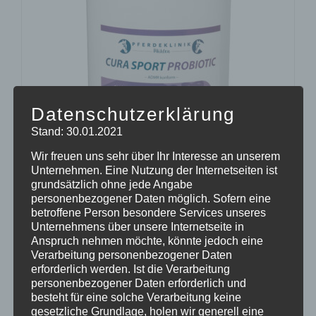
Datenschutzerklärung
Stand: 30.01.2021
Wir freuen uns sehr über Ihr Interesse an unserem
Unternehmen. Eine Nutzung der Internetseiten ist
grundsätzlich ohne jede Angabe
personenbezogener Daten möglich. Sofern eine
CURA SPORT PROBIOTIC
betroffene Person besondere Services unseres
45,77
€
Enthält 7% Mehrwertsteuer
zzgl.
Versand
Unternehmens über unsere Internetseite in
Anspruch nehmen möchte, könnte jedoch eine
Lieferzeit: sofort lieferbar
Verarbeitung personenbezogener Daten
erforderlich werden. Ist die Verarbeitung
personenbezogener Daten erforderlich und
In den Warenkorb
Details
besteht für eine solche Verarbeitung keine
gesetzliche Grundlage, holen wir generell eine