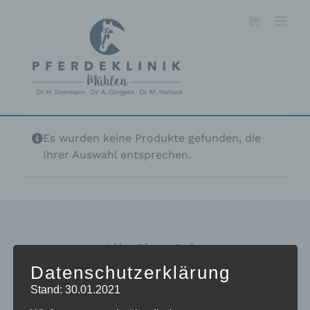
Skip
to
content
Es wurden keine Produkte gefunden, die
Ihrer Auswahl entsprechen.
Alle Shop Infos
Datenschutzerklärung
Mein Konto
Stand: 30.01.2021
Zahlungsarten