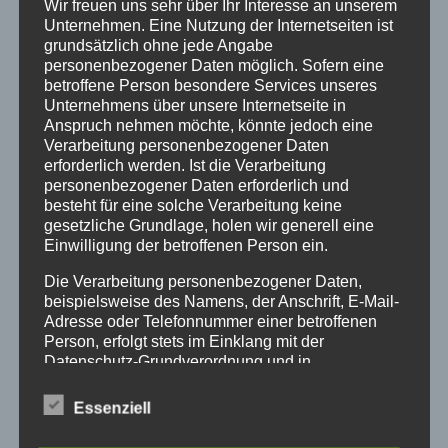
Wir freuen uns sehr über Ihr Interesse an unserem
Versand & Lieferung
Unternehmen. Eine Nutzung der Internetseiten ist
Widerruf
grundsätzlich ohne jede Angabe
Widerruf erklären
personenbezogener Daten möglich. Sofern eine
betroffene Person besondere Services unseres
AGB
Unternehmens über unsere Internetseite in
Impressum
Anspruch nehmen möchte, könnte jedoch eine
Datenschutzerklärung
Verarbeitung personenbezogener Daten
erforderlich werden. Ist die Verarbeitung
personenbezogener Daten erforderlich und
besteht für eine solche Verarbeitung keine
So finden Sie uns
gesetzliche Grundlage, holen wir generell eine
Einwilligung der betroffenen Person ein.
Pferdeklinik Mühlen GmbH
Die Verarbeitung personenbezogener Daten,
Münsterlandstraße 42
beispielsweise des Namens, der Anschrift, E-Mail-
49439 Mühlen
Adresse oder Telefonnummer einer betroffenen
Person, erfolgt stets im Einklang mit der
Tel 05492 1394
Datenschutz-Grundverordnung und in
Fax 05492 2485
Übereinstimmung mit den für uns geltenden
landesspezifischen Datenschutzbestimmungen.
Essenziell
Mittels dieser Datenschutzerklärung möchte unser
Unternehmen die Öffentlichkeit über Art, Umfang
Sprechzeiten