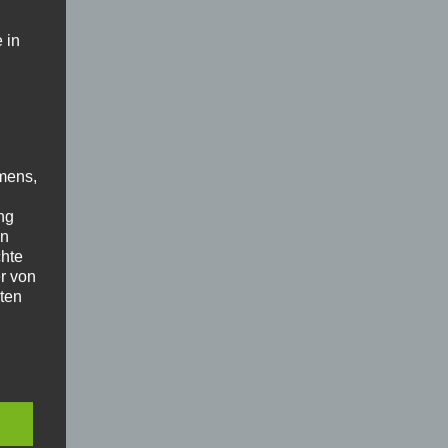
 in
mens,
ng
en
chte
r von
ten
.
ische