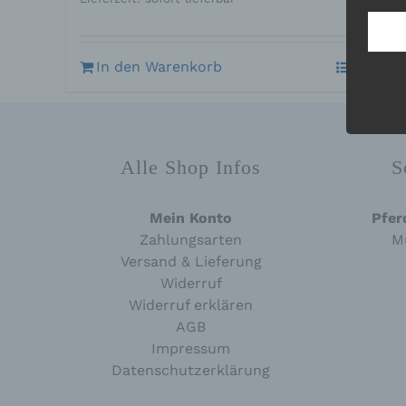
Inter
aufwe
Aus d
perso
In den Warenkorb
Details
telef
Begr
Die D
Alle Shop Infos
S
Europ
Daten
Daten
Kunde
Mein Konto
Pfer
dies 
Zahlungsarten
M
Begrif
Versand & Lieferung
Wir v
Widerruf
folge
Widerruf erklären
AGB
Impressum
Datenschutzerklärung
a)