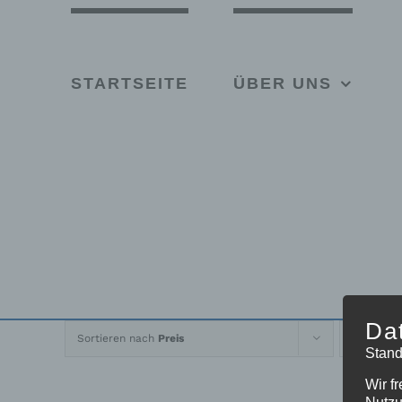
Skip
to
content
STARTSEITE
ÜBER UNS
Da
Sortieren nach
Preis
Z
Stand
Wir f