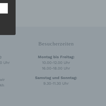
n
ann.
ise
 den
Besucherzeiten
e
nsere
 Um
:
Montag bis Freitag:
00 Uhr
10.00-12.00 Uhr
16.00-18.00 Uhr
Samstag und Sonntag:
wir
9.30-11.30 Uhr
24h