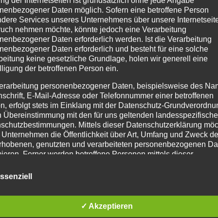
ng der Internetseiten ist grundsätzlich ohne jede Angabe
nenbezogener Daten möglich. Sofern eine betroffene Person
dere Services unseres Unternehmens über unsere Internetseite
uch nehmen möchte, könnte jedoch eine Verarbeitung
nenbezogener Daten erforderlich werden. Ist die Verarbeitung
nenbezogener Daten erforderlich und besteht für eine solche
beitung keine gesetzliche Grundlage, holen wir generell eine
lligung der betroffenen Person ein.
erarbeitung personenbezogener Daten, beispielsweise des Na
nschrift, E-Mail-Adresse oder Telefonnummer einer betroffenen
n, erfolgt stets im Einklang mit der Datenschutz-Grundverordnu
n Übereinstimmung mit den für uns geltenden landesspezifisch
schutzbestimmungen. Mittels dieser Datenschutzerklärung mö
 Unternehmen die Öffentlichkeit über Art, Umfang und Zweck de
rhobenen, genutzten und verarbeiteten personenbezogenen Da
mieren. Ferner werden betroffene Personen mittels dieser
schutzerklärung über die ihnen zustehenden Rechte aufgeklärt
ssenziell
aben als für die Verarbeitung Verantwortlicher zahlreiche techn
rganisatorische Maßnahmen umgesetzt, um einen möglichst
nlosen Schutz der über diese Internetseite verarbeiteten
✓ Akzeptieren
nenbezogenen Daten sicherzustellen. Dennoch können