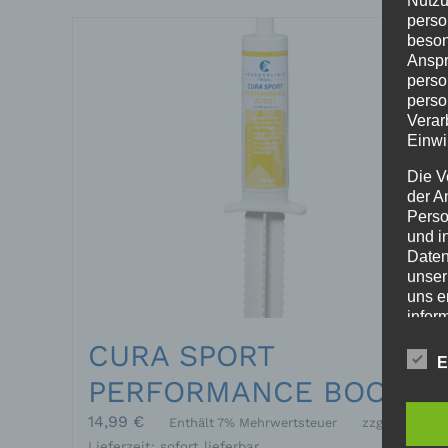
Nutzu
perso
beson
Anspr
perso
perso
Verar
Einwi
Die V
der A
Perso
und i
Daten
unser
uns e
infor
Daten
CURA SPORT
E
Wir h
PERFORMANCE BOOST
und o
lücke
14,99
€
Enthält 7% Mehrwertsteuer
zzgl.
Versand
perso
Lieferzeit: sofort lieferbar