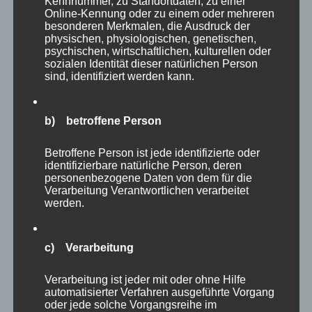
Kennnummer, zu Standortdaten, zu einer
In den Warenkorb
Details
Online-Kennung oder zu einem oder mehreren
besonderen Merkmalen, die Ausdruck der
physischen, physiologischen, genetischen,
psychischen, wirtschaftlichen, kulturellen oder
sozialen Identität dieser natürlichen Person
sind, identifiziert werden kann.
b) betroffene Person
Betroffene Person ist jede identifizierte oder
identifizierbare natürliche Person, deren
personenbezogene Daten von dem für die
Verarbeitung Verantwortlichen verarbeitet
werden.
c) Verarbeitung
Verarbeitung ist jeder mit oder ohne Hilfe
automatisierter Verfahren ausgeführte Vorgang
CURA SPORT DOBLOCK
oder jede solche Vorgangsreihe im