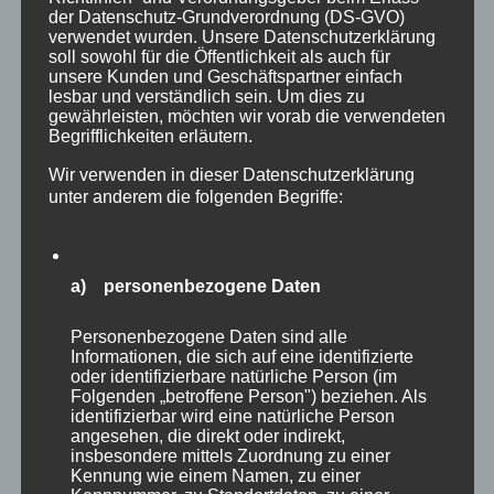
der Datenschutz-Grundverordnung (DS-GVO)
verwendet wurden. Unsere Datenschutzerklärung
soll sowohl für die Öffentlichkeit als auch für
unsere Kunden und Geschäftspartner einfach
lesbar und verständlich sein. Um dies zu
gewährleisten, möchten wir vorab die verwendeten
Begrifflichkeiten erläutern.
Wir verwenden in dieser Datenschutzerklärung
unter anderem die folgenden Begriffe:
a) personenbezogene Daten
Personenbezogene Daten sind alle
Informationen, die sich auf eine identifizierte
CURA SPORT LACTA 500
oder identifizierbare natürliche Person (im
Folgenden „betroffene Person") beziehen. Als
42,80
€
Enthält 7% Mehrwertsteuer
zzgl.
Versand
identifizierbar wird eine natürliche Person
Lieferzeit: sofort lieferbar
angesehen, die direkt oder indirekt,
insbesondere mittels Zuordnung zu einer
Kennung wie einem Namen, zu einer