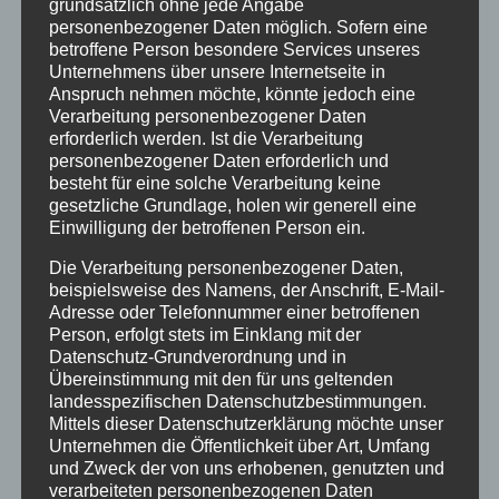
grundsätzlich ohne jede Angabe
personenbezogener Daten möglich. Sofern eine
betroffene Person besondere Services unseres
Unternehmens über unsere Internetseite in
Anspruch nehmen möchte, könnte jedoch eine
Verarbeitung personenbezogener Daten
erforderlich werden. Ist die Verarbeitung
personenbezogener Daten erforderlich und
CURA SPORT COOLNESS
besteht für eine solche Verarbeitung keine
46,84
€
Enthält 7% Mehrwertsteuer
zzgl.
Versand
gesetzliche Grundlage, holen wir generell eine
Einwilligung der betroffenen Person ein.
Lieferzeit: sofort lieferbar
Die Verarbeitung personenbezogener Daten,
beispielsweise des Namens, der Anschrift, E-Mail-
In den Warenkorb
Details
Adresse oder Telefonnummer einer betroffenen
Person, erfolgt stets im Einklang mit der
Datenschutz-Grundverordnung und in
Übereinstimmung mit den für uns geltenden
landesspezifischen Datenschutzbestimmungen.
Mittels dieser Datenschutzerklärung möchte unser
Unternehmen die Öffentlichkeit über Art, Umfang
und Zweck der von uns erhobenen, genutzten und
verarbeiteten personenbezogenen Daten