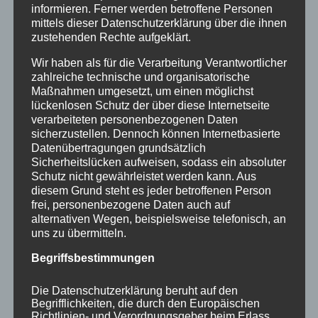
informieren. Ferner werden betroffene Personen
mittels dieser Datenschutzerklärung über die ihnen
zustehenden Rechte aufgeklärt.
Wir haben als für die Verarbeitung Verantwortlicher
zahlreiche technische und organisatorische
Maßnahmen umgesetzt, um einen möglichst
lückenlosen Schutz der über diese Internetseite
verarbeiteten personenbezogenen Daten
sicherzustellen. Dennoch können Internetbasierte
Datenübertragungen grundsätzlich
Sicherheitslücken aufweisen, sodass ein absoluter
CURA SPORT MUSCLE FIT
Schutz nicht gewährleistet werden kann. Aus
diesem Grund steht es jeder betroffenen Person
55,36
€
Enthält 7% Mehrwertsteuer
zzgl.
Versand
frei, personenbezogene Daten auch auf
Lieferzeit: sofort lieferbar
alternativen Wegen, beispielsweise telefonisch, an
uns zu übermitteln.
Begriffsbestimmungen
In den Warenkorb
Details
Die Datenschutzerklärung beruht auf den
Begrifflichkeiten, die durch den Europäischen
Richtlinien- und Verordnungsgeber beim Erlass