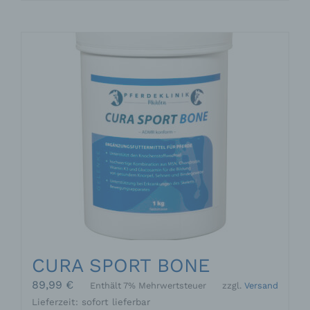
weist
mehrere
Varianten
auf.
Die
Optionen
können
auf
der
Produktseite
gewählt
werden
CURA SPORT BONE
89,99
€
Enthält 7% Mehrwertsteuer
zzgl.
Versand
Lieferzeit: sofort lieferbar