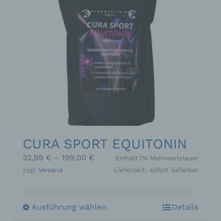
CURA SPORT EQUITONIN
Preisspanne:
32,99
€
–
199,00
€
Enthält 7% Mehrwertsteuer
32,99 €
zzgl.
Versand
Lieferzeit: sofort lieferbar
bis
199,00 €
Dieses
Ausführung wählen
Details
Produkt