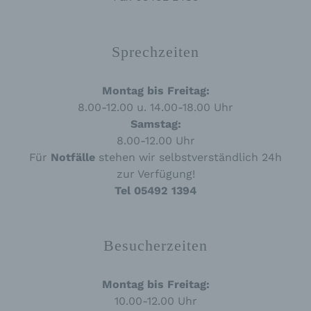
j) Dritter
Dritter ist eine natürliche oder juristische
Person, Behörde, Einrichtung oder andere
Sprechzeiten
Stelle außer der betroffenen Person, dem
Verantwortlichen, dem Auftragsverarbeiter und
den Personen, die unter der unmittelbaren
Montag bis Freitag:
Verantwortung des Verantwortlichen oder des
8.00-12.00 u. 14.00-18.00 Uhr
Auftragsverarbeiters befugt sind, die
personenbezogenen Daten zu verarbeiten.
Samstag:
8.00-12.00 Uhr
Für
Notfälle
stehen wir selbstverständlich 24h
k) Einwilligung
zur Verfügung!
Tel 05492 1394
Einwilligung ist jede von der betroffenen Person
freiwillig für den bestimmten Fall in informierter
Weise und unmissverständlich abgegebene
Willensbekundung in Form einer Erklärung oder
Besucherzeiten
einer sonstigen eindeutigen bestätigenden
Handlung, mit der die betroffene Person zu
verstehen gibt, dass sie mit der Verarbeitung
Montag bis Freitag:
der sie betreffenden personenbezogenen Daten
einverstanden ist.
10.00-12.00 Uhr