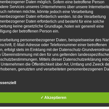
nenbezogener Daten möglich. Sofern eine betroffene Person
dere Services unseres Unternehmens über unsere Internetseite
uch nehmen möchte, könnte jedoch eine Verarbeitung
nenbezogener Daten erforderlich werden. Ist die Verarbeitung
nenbezogener Daten erforderlich und besteht für eine solche
beitung keine gesetzliche Grundlage, holen wir generell eine
lligung der betroffenen Person ein.
erarbeitung personenbezogener Daten, beispielsweise des Na
nschrift, E-Mail-Adresse oder Telefonnummer einer betroffenen
n, erfolgt stets im Einklang mit der Datenschutz-Grundverordnu
n Übereinstimmung mit den für uns geltenden landesspezifisch
schutzbestimmungen. Mittels dieser Datenschutzerklärung mö
 Unternehmen die Öffentlichkeit über Art, Umfang und Zweck de
rhobenen, genutzten und verarbeiteten personenbezogenen Da
mieren. Ferner werden betroffene Personen mittels dieser
schutzerklärung über die ihnen zustehenden Rechte aufgeklärt
ssenziell
aben als für die Verarbeitung Verantwortlicher zahlreiche techn
rganisatorische Maßnahmen umgesetzt, um einen möglichst
nlosen Schutz der über diese Internetseite verarbeiteten
✓ Akzeptieren
nenbezogenen Daten sicherzustellen. Dennoch können
netbasierte Datenübertragungen grundsätzlich Sicherheitslücke