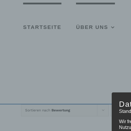
Skip
to
content
STARTSEITE
ÜBER UNS
Da
Sortieren nach
Bewertung
Z
Stand
Wir f
Nutzu