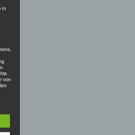
 in
mens,
ng
en
chte
r von
ten
.
ische
n