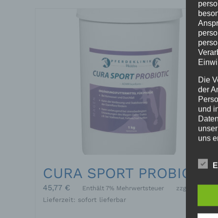
perso
beson
Anspr
perso
perso
Verar
Einwi
Die V
der A
Perso
und i
Daten
unser
uns e
infor
Daten
E
CURA SPORT PROBIOTIC
Wir h
und o
45,77
€
Enthält 7% Mehrwertsteuer
zzgl.
Versand
lücke
Lieferzeit: sofort lieferbar
perso
Inter