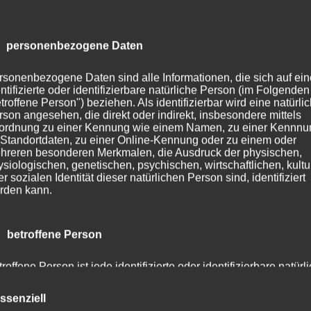
 personenbezogene Daten
rsonenbezogene Daten sind alle Informationen, die sich auf ein
ntifizierte oder identifizierbare natürliche Person (im Folgenden
troffene Person") beziehen. Als identifizierbar wird eine natürli
rson angesehen, die direkt oder indirekt, insbesondere mittels
ordnung zu einer Kennung wie einem Namen, zu einer Kennn
 Standortdaten, zu einer Online-Kennung oder zu einem oder
hreren besonderen Merkmalen, die Ausdruck der physischen,
ysiologischen, genetischen, psychischen, wirtschaftlichen, kultu
r sozialen Identität dieser natürlichen Person sind, identifiziert
rden kann.
CURA SPORT LACTA 500
42,80
€
Enthält 7% Mehrwertsteuer
zzgl.
Versand
 betroffene Person
Lieferzeit: sofort lieferbar
roffene Person ist jede identifizierte oder identifizierbare natürl
rson, deren personenbezogene Daten von dem für die Verarbei
rantwortlichen verarbeitet werden.
ssenziell