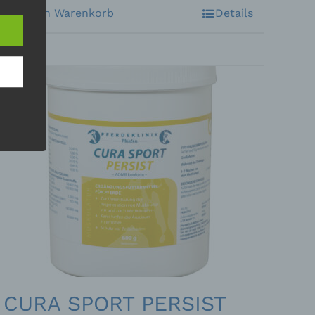
In den Warenkorb
Details
n
 das
r
ng.
g
CURA SPORT PERSIST