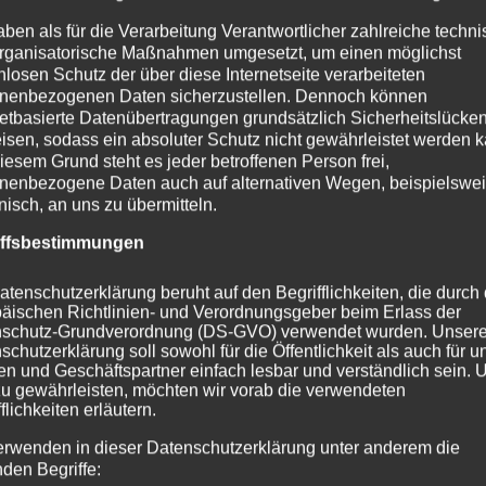
aben als für die Verarbeitung Verantwortlicher zahlreiche techn
rganisatorische Maßnahmen umgesetzt, um einen möglichst
nlosen Schutz der über diese Internetseite verarbeiteten
nenbezogenen Daten sicherzustellen. Dennoch können
netbasierte Datenübertragungen grundsätzlich Sicherheitslücke
isen, sodass ein absoluter Schutz nicht gewährleistet werden k
iesem Grund steht es jeder betroffenen Person frei,
CURA SPORT GASTRO
nenbezogene Daten auch auf alternativen Wegen, beispielswe
onisch, an uns zu übermitteln.
FIT
iffsbestimmungen
74,96
€
Enthält 7% Mehrwertsteuer
zzgl.
Versand
Lieferzeit: sofort lieferbar
atenschutzerklärung beruht auf den Begrifflichkeiten, die durch
äischen Richtlinien- und Verordnungsgeber beim Erlass der
schutz-Grundverordnung (DS-GVO) verwendet wurden. Unser
schutzerklärung soll sowohl für die Öffentlichkeit als auch für u
In den Warenkorb
Details
n und Geschäftspartner einfach lesbar und verständlich sein.
zu gewährleisten, möchten wir vorab die verwendeten
flichkeiten erläutern.
erwenden in dieser Datenschutzerklärung unter anderem die
nden Begriffe: