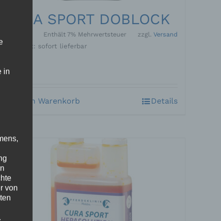
CURA SPORT DOBLOCK
46,20
€
Enthält 7% Mehrwertsteuer
zzgl.
Versand
e
Lieferzeit: sofort lieferbar
 in
In den Warenkorb
Details
mens,
ng
en
chte
r von
ten
.