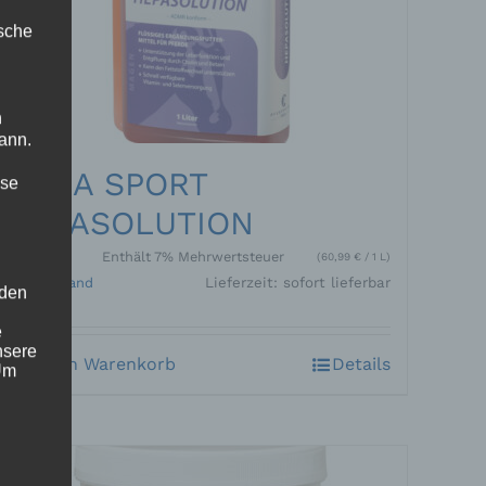
ische
n
ann.
CURA SPORT
ise
HEPASOLUTION
42,80
€
Enthält 7% Mehrwertsteuer
(
60,99
€
/ 1 L)
zzgl.
Versand
Lieferzeit: sofort lieferbar
 den
e
nsere
In den Warenkorb
Details
 Um