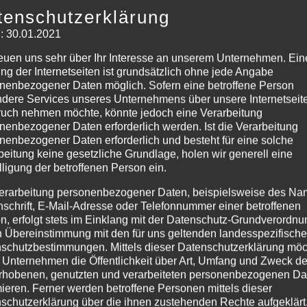
tenschutzerklärung
CURA SPORT
: 30.01.2021
COOLNESS
reuen uns sehr über Ihr Interesse an unserem Unternehmen. Ein
46,84
€
ng der Internetseiten ist grundsätzlich ohne jede Angabe
Enthält 7% Mehrwertsteuer
zzgl.
Versand
nenbezogener Daten möglich. Sofern eine betroffene Person
Lieferzeit: sofort lieferbar
dere Services unseres Unternehmens über unsere Internetseite
uch nehmen möchte, könnte jedoch eine Verarbeitung
nenbezogener Daten erforderlich werden. Ist die Verarbeitung
In den Warenkorb
Details
nenbezogener Daten erforderlich und besteht für eine solche
beitung keine gesetzliche Grundlage, holen wir generell eine
lligung der betroffenen Person ein.
erarbeitung personenbezogener Daten, beispielsweise des Na
nschrift, E-Mail-Adresse oder Telefonnummer einer betroffenen
n, erfolgt stets im Einklang mit der Datenschutz-Grundverordnu
n Übereinstimmung mit den für uns geltenden landesspezifisch
schutzbestimmungen. Mittels dieser Datenschutzerklärung mö
 Unternehmen die Öffentlichkeit über Art, Umfang und Zweck de
rhobenen, genutzten und verarbeiteten personenbezogenen Da
mieren. Ferner werden betroffene Personen mittels dieser
schutzerklärung über die ihnen zustehenden Rechte aufgeklärt