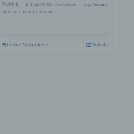
74,99
€
Enthält 7% Mehrwertsteuer
zzgl.
Versand
Lieferzeit: sofort lieferbar
, zu
en,
In den Warenkorb
Details
n in
schen
en