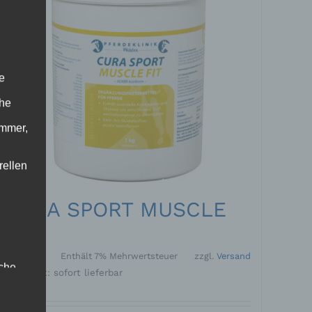
e
che
ummer,
rellen
CURA SPORT MUSCLE
FIT
55,36
€
Enthält 7% Mehrwertsteuer
zzgl.
Versand
iche
Lieferzeit: sofort lieferbar
tung