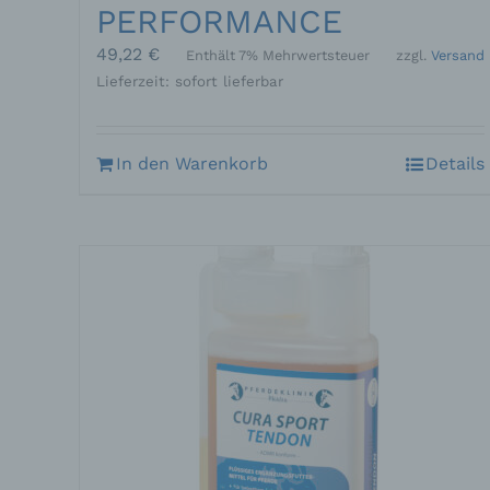
PERFORMANCE
Pro
pe
49,22
€
Enthält 7% Mehrwertsteuer
zzgl.
Versand
pe
pe
Lieferzeit: sofort lieferbar
be
wir
Zu
na
In den Warenkorb
Details
f)
Ps
ei
Hi
be
zu
te
ge
id
we