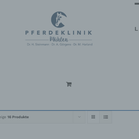
L
eige
16 Produkte