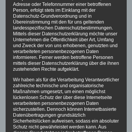
Adresse oder Telefonnummer einer betroffenen
Person, erfolgt stets im Einklang mit der
Datenschutz-Grundverordnung und in
Übereinstimmung mit den für uns geltenden
landesspezifischen Datenschutzbestimmungen.
Mittels dieser Datenschutzerklärung möchte unser
Unternehmen die Öffentlichkeit über Art, Umfang
CURA SPORT
und Zweck der von uns erhobenen, genutzten und
PERFORMANCE BOOST
verarbeiteten personenbezogenen Daten
informieren. Ferner werden betroffene Personen
14,99
€
Enthält 7% Mehrwertsteuer
zzgl.
Versand
mittels dieser Datenschutzerklärung über die ihnen
zustehenden Rechte aufgeklärt.
Lieferzeit: sofort lieferbar
Wir haben als für die Verarbeitung Verantwortlicher
zahlreiche technische und organisatorische
In den Warenkorb
Details
Maßnahmen umgesetzt, um einen möglichst
lückenlosen Schutz der über diese Internetseite
verarbeiteten personenbezogenen Daten
sicherzustellen. Dennoch können Internetbasierte
Datenübertragungen grundsätzlich
Sicherheitslücken aufweisen, sodass ein absoluter
Schutz nicht gewährleistet werden kann. Aus