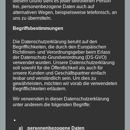
diesem Grund steht es jeder betroffenen Person
frei, personenbezogene Daten auch auf
alternativen Wegen, beispielsweise telefonisch, an
uns zu übermitteln.
Begriffsbestimmungen
Die Datenschutzerklärung beruht auf den
Begrifflichkeiten, die durch den Europäischen
Richtlinien- und Verordnungsgeber beim Erlass
der Datenschutz-Grundverordnung (DS-GVO)
verwendet wurden. Unsere Datenschutzerklärung
soll sowohl für die Öffentlichkeit als auch für
unsere Kunden und Geschäftspartner einfach
CURA SPORT LACTA 500
lesbar und verständlich sein. Um dies zu
gewährleisten, möchten wir vorab die verwendeten
42,80
€
Enthält 7% Mehrwertsteuer
zzgl.
Versand
Begrifflichkeiten erläutern.
Lieferzeit: sofort lieferbar
Wir verwenden in dieser Datenschutzerklärung
unter anderem die folgenden Begriffe:
In den Warenkorb
Details
a) personenbezogene Daten