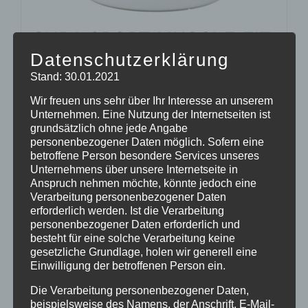
CURA SPORT MUSCLE FIT
Datenschutzerklärung
55,36
€
Enthält 7% Mehrwertsteuer
zzgl.
Versand
Lieferzeit: sofort lieferbar
Stand: 30.01.2021
Wir freuen uns sehr über Ihr Interesse an unserem
Unternehmen. Eine Nutzung der Internetseiten ist
In den Warenkorb
Details
grundsätzlich ohne jede Angabe
personenbezogener Daten möglich. Sofern eine
betroffene Person besondere Services unseres
Unternehmens über unsere Internetseite in
Anspruch nehmen möchte, könnte jedoch eine
Verarbeitung personenbezogener Daten
erforderlich werden. Ist die Verarbeitung
personenbezogener Daten erforderlich und
besteht für eine solche Verarbeitung keine
gesetzliche Grundlage, holen wir generell eine
Einwilligung der betroffenen Person ein.
Die Verarbeitung personenbezogener Daten,
beispielsweise des Namens, der Anschrift, E-Mail-