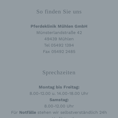
Markierung gespeicherter personenbezogener
Daten mit dem Ziel, ihre künftige Verarbeitung
So finden Sie uns
einzuschränken.
Pferdeklinik Mühlen GmbH
e) Profiling
Münsterlandstraße 42
49439 Mühlen
Profiling ist jede Art der automatisierten
Tel 05492 1394
Verarbeitung personenbezogener Daten, die
Fax 05492 2485
darin besteht, dass diese personenbezogenen
Daten verwendet werden, um bestimmte
persönliche Aspekte, die sich auf eine
natürliche Person beziehen, zu bewerten,
insbesondere, um Aspekte bezüglich
Sprechzeiten
Arbeitsleistung, wirtschaftlicher Lage,
Gesundheit, persönlicher Vorlieben, Interessen,
Zuverlässigkeit, Verhalten, Aufenthaltsort oder
Montag bis Freitag:
Ortswechsel dieser natürlichen Person zu
8.00-12.00 u. 14.00-18.00 Uhr
analysieren oder vorherzusagen.
Samstag:
8.00-12.00 Uhr
f) Pseudonymisierung
Für
Notfälle
stehen wir selbstverständlich 24h