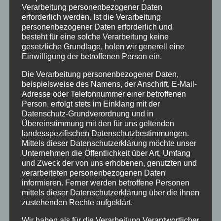
Verarbeitung personenbezogener Daten
erforderlich werden. Ist die Verarbeitung
personenbezogener Daten erforderlich und
besteht für eine solche Verarbeitung keine
gesetzliche Grundlage, holen wir generell eine
Einwilligung der betroffenen Person ein.
Die Verarbeitung personenbezogener Daten,
CURA SPORT PROBIOTIC
beispielsweise des Namens, der Anschrift, E-Mail-
Adresse oder Telefonnummer einer betroffenen
45,77
€
Enthält 7% Mehrwertsteuer
zzgl.
Versand
Person, erfolgt stets im Einklang mit der
Datenschutz-Grundverordnung und in
Lieferzeit: sofort lieferbar
Übereinstimmung mit den für uns geltenden
landesspezifischen Datenschutzbestimmungen.
Mittels dieser Datenschutzerklärung möchte unser
In den Warenkorb
Details
Unternehmen die Öffentlichkeit über Art, Umfang
und Zweck der von uns erhobenen, genutzten und
verarbeiteten personenbezogenen Daten
informieren. Ferner werden betroffene Personen
mittels dieser Datenschutzerklärung über die ihnen
zustehenden Rechte aufgeklärt.
Wir haben als für die Verarbeitung Verantwortlicher