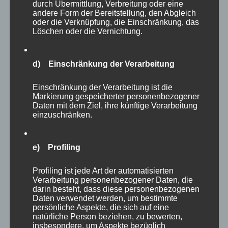
CURA SPORT
durch Übermittlung, Verbreitung oder eine
andere Form der Bereitstellung, den Abgleich
BRONCHIOSOL
oder die Verknüpfung, die Einschränkung, das
Löschen oder die Vernichtung.
48,15
€
Enthält 7% Mehrwertsteuer
zzgl.
Versand
Lieferzeit: sofort lieferbar
d) Einschränkung der Verarbeitung
In den Warenkorb
Details
Einschränkung der Verarbeitung ist die
Markierung gespeicherter personenbezogener
Daten mit dem Ziel, ihre künftige Verarbeitung
einzuschränken.
e) Profiling
Profiling ist jede Art der automatisierten
Verarbeitung personenbezogener Daten, die
darin besteht, dass diese personenbezogenen
Daten verwendet werden, um bestimmte
persönliche Aspekte, die sich auf eine
natürliche Person beziehen, zu bewerten,
insbesondere, um Aspekte bezüglich