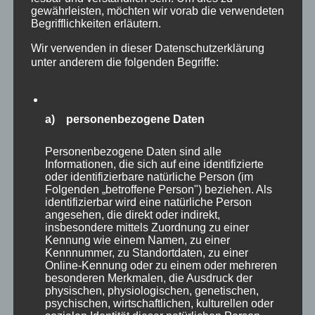
gewährleisten, möchten wir vorab die verwendeten
Begrifflichkeiten erläutern.
Wir verwenden in dieser Datenschutzerklärung
unter anderem die folgenden Begriffe:
a) personenbezogene Daten
Personenbezogene Daten sind alle
Informationen, die sich auf eine identifizierte
oder identifizierbare natürliche Person (im
Folgenden „betroffene Person") beziehen. Als
identifizierbar wird eine natürliche Person
angesehen, die direkt oder indirekt,
insbesondere mittels Zuordnung zu einer
Kennung wie einem Namen, zu einer
CURA SPORT COOLNESS
Kennnummer, zu Standortdaten, zu einer
Online-Kennung oder zu einem oder mehreren
46,84
€
Enthält 7% Mehrwertsteuer
zzgl.
Versand
besonderen Merkmalen, die Ausdruck der
physischen, physiologischen, genetischen,
Lieferzeit: sofort lieferbar
psychischen, wirtschaftlichen, kulturellen oder