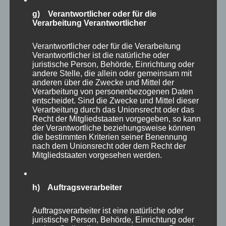
g) Verantwortlicher oder für die
Verarbeitung Verantwortlicher
Verantwortlicher oder für die Verarbeitung
Verantwortlicher ist die natürliche oder
juristische Person, Behörde, Einrichtung oder
andere Stelle, die allein oder gemeinsam mit
anderen über die Zwecke und Mittel der
Verarbeitung von personenbezogenen Daten
entscheidet. Sind die Zwecke und Mittel dieser
Verarbeitung durch das Unionsrecht oder das
Recht der Mitgliedstaaten vorgegeben, so kann
CURA SPORT MUSCLE FIT
der Verantwortliche beziehungsweise können
die bestimmten Kriterien seiner Benennung
55,36
€
Enthält 7% Mehrwertsteuer
zzgl.
Versand
nach dem Unionsrecht oder dem Recht der
Mitgliedstaaten vorgesehen werden.
Lieferzeit: sofort lieferbar
h) Auftragsverarbeiter
In den Warenkorb
Details
Auftragsverarbeiter ist eine natürliche oder
juristische Person, Behörde, Einrichtung oder