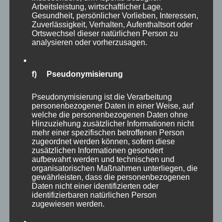
Arbeitsleistung, wirtschaftlicher Lage,
Gesundheit, persönlicher Vorlieben, Interessen,
Zuverlässigkeit, Verhalten, Aufenthaltsort oder
Ortswechsel dieser natürlichen Person zu
analysieren oder vorherzusagen.
CURA SPORT
f) Pseudonymisierung
PERFORMANCE
49,22
€
Enthält 7% Mehrwertsteuer
zzgl.
Versand
Pseudonymisierung ist die Verarbeitung
personenbezogener Daten in einer Weise, auf
Lieferzeit: sofort lieferbar
welche die personenbezogenen Daten ohne
Hinzuziehung zusätzlicher Informationen nicht
mehr einer spezifischen betroffenen Person
zugeordnet werden können, sofern diese
In den Warenkorb
Details
zusätzlichen Informationen gesondert
aufbewahrt werden und technischen und
organisatorischen Maßnahmen unterliegen, die
gewährleisten, dass die personenbezogenen
Daten nicht einer identifizierten oder
identifizierbaren natürlichen Person
zugewiesen werden.