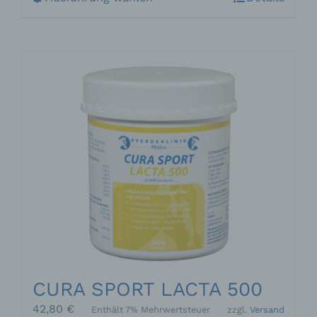
Produkt
weist
mehrere
Varianten
auf.
Die
Optionen
können
auf
der
Produktseite
gewählt
werden
CURA SPORT LACTA 500
42,80
€
Enthält 7% Mehrwertsteuer
zzgl.
Versand