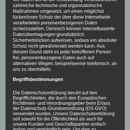
zahlreiche technische und organisatorische
Maßnahmen umgesetzt, um einen möglichst
lückenlosen Schutz der über diese Internetseite
verarbeiteten personenbezogenen Daten
sicherzustellen. Dennoch können Internetbasierte
Datenübertragungen grundsätzlich
Sicherheitslücken aufweisen, sodass ein absoluter
Schutz nicht gewährleistet werden kann. Aus
diesem Grund steht es jeder betroffenen Person
frei, personenbezogene Daten auch auf
alternativen Wegen, beispielsweise telefonisch, an
uns zu übermitteln.
CURA SPORT DOBLOCK
Begriffsbestimmungen
46,20
€
Enthält 7% Mehrwertsteuer
zzgl.
Versand
Die Datenschutzerklärung beruht auf den
Lieferzeit: sofort lieferbar
Begrifflichkeiten, die durch den Europäischen
Richtlinien- und Verordnungsgeber beim Erlass
der Datenschutz-Grundverordnung (DS-GVO)
verwendet wurden. Unsere Datenschutzerklärung
In den Warenkorb
Details
soll sowohl für die Öffentlichkeit als auch für
unsere Kunden und Geschäftspartner einfach
lesbar und verständlich sein. Um dies zu